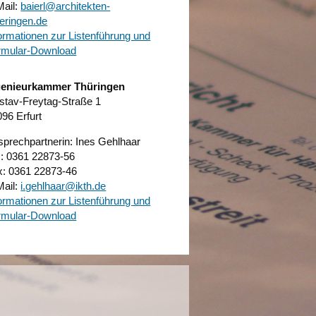
Mail:
baierl@architekten-
eringen.de
ormationen zur Listenführung und
rmular-Download
genieurkammer Thüringen
stav-Freytag-Straße 1
96 Erfurt
prechpartnerin: Ines Gehlhaar
.: 0361 22873-56
x: 0361 22873-46
Mail:
i.gehlhaar@ikth.de
ormationen zur Listenführung und
rmular-Download