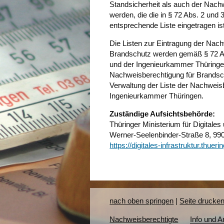
Standsicherheit als auch der Nachw
werden, die die in § 72 Abs. 2 und 
entsprechende Liste eingetragen ist
Die Listen zur Eintragung der Nach
Brandschutz werden gemäß § 72 A
und der Ingenieurkammer Thüringen
Nachweisberechtigung für Brandsch
Verwaltung der Liste der Nachweisbe
Ingenieurkammer Thüringen.
Zuständige Aufsichtsbehörde:
Thüringer Ministerium für Digitales 
Werner-Seelenbinder-Straße 8, 990
https://digitales-infrastruktur.thu
nach oben springen
|
Seite drucke
Nachweisberechtigte
Info und 