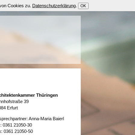
 von Cookies zu.
Datenschutzerklärung
.
OK
chitektenkammer Thüringen
hnhofstraße 39
84 Erfurt
prechpartner: Anna-Maria Baierl
.: 0361 21050-30
x: 0361 21050-50