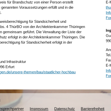
eis für Brandschutz von einer Person erstellt
E-
3 genannten Voraussetzungen erfüllt und in die
thu
.
Inf
Fo
weisberechtigung für Standsicherheit und
bs. 4 ThürBO von der Architektenkammer Thüringen
In
 gemeinsam geführt. Die Verwaltung der Liste der
Gu
utz erfolgt in der Architektenkammer Thüringen. Die
990
rechtigung für Standsicherheit erfolgt in der
Ans
Tel
Fa
und Infrastruktur
E-
96 Erfurt
Inf
eringen.de/unsere-themen/bau/staatlicher-hochbau
Fo
n
Ansprechpartner
Impressum
Datenschutz
Barrierefreiheit